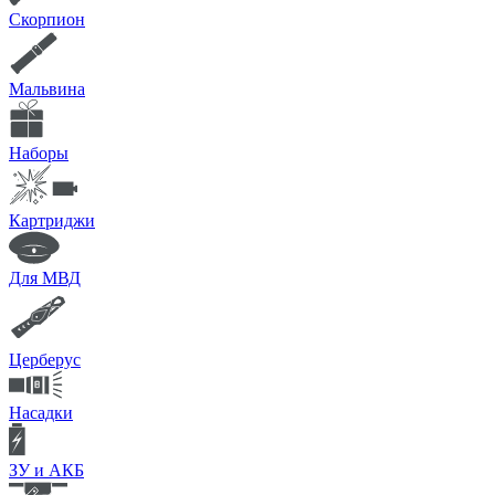
Скорпион
Мальвина
Наборы
Картриджи
Для МВД
Церберус
Насадки
ЗУ и АКБ