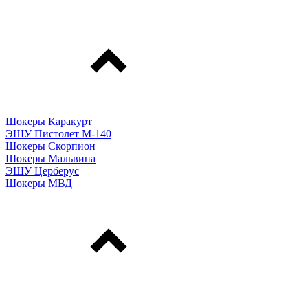
Шокеры Каракурт
ЭШУ Пистолет М-140
Шокеры Скорпион
Шокеры Мальвина
ЭШУ Церберус
Шокеры МВД