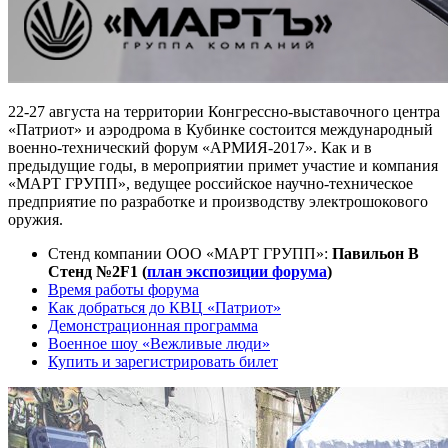
22-27 августа на территории Конгрессно-выставочного центра
«Патриот» и аэродрома в Кубинке состоится международный
военно-технический форум «АРМИЯ-2017». Как и в
предыдущие годы, в мероприятии примет участие и компания
«МАРТ ГРУПП», ведущее российское научно-техническое
предприятие по разработке и производству электрошокового
оружия.
С
тенд компании ООО «МАРТ ГРУПП»:
Павильон B
Стенд №2F1 (
план экспозиции форума
)
Время работы форума
Как добраться до КВЦ
«
Патриот
»
Демонстрационная программа
Военное шоу
«
Вежливые люди
»
Купить и зарегистрировать билет