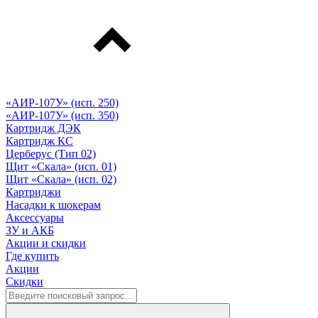
«АИР-107У» (исп. 250)
«АИР-107У» (исп. 350)
Картридж ДЭК
Картридж КС
Церберус (Тип 02)
Щит «Скала» (исп. 01)
Щит «Скала» (исп. 02)
Картриджи
Насадки к шокерам
Аксессуары
ЗУ и АКБ
Акции и скидки
Где купить
Акции
Скидки