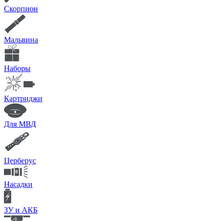
Скорпион
Мальвина
Наборы
Картриджи
Для МВД
Церберус
Насадки
ЗУ и АКБ