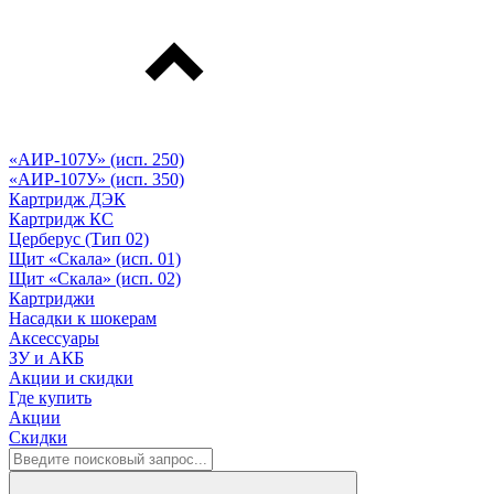
«АИР-107У» (исп. 250)
«АИР-107У» (исп. 350)
Картридж ДЭК
Картридж КС
Церберус (Тип 02)
Щит «Скала» (исп. 01)
Щит «Скала» (исп. 02)
Картриджи
Насадки к шокерам
Аксессуары
ЗУ и АКБ
Акции и скидки
Где купить
Акции
Скидки