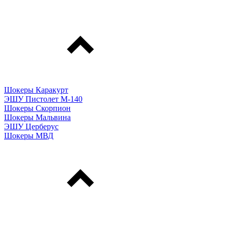
Шокеры Каракурт
ЭШУ Пистолет М-140
Шокеры Скорпион
Шокеры Мальвина
ЭШУ Церберус
Шокеры МВД