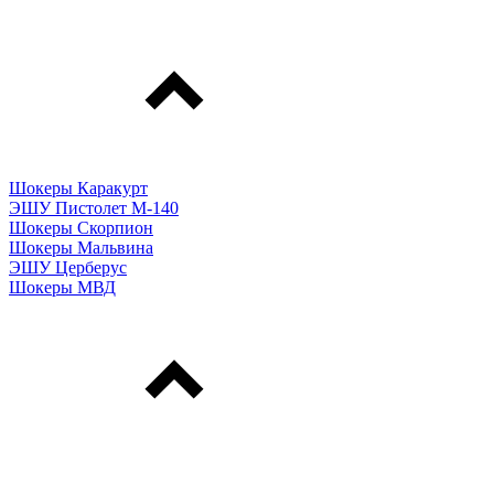
Шокеры Каракурт
ЭШУ Пистолет М-140
Шокеры Скорпион
Шокеры Мальвина
ЭШУ Церберус
Шокеры МВД