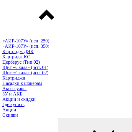
«АИР-107У» (исп. 250)
«АИР-107У» (исп. 350)
Картридж ДЭК
Картридж КС
Церберус (Тип 02)
Щит «Скала» (исп. 01)
Щит «Скала» (исп. 02)
Картриджи
Насадки к шокерам
Аксессуары
ЗУ и АКБ
Акции и скидки
Где купить
Акции
Скидки