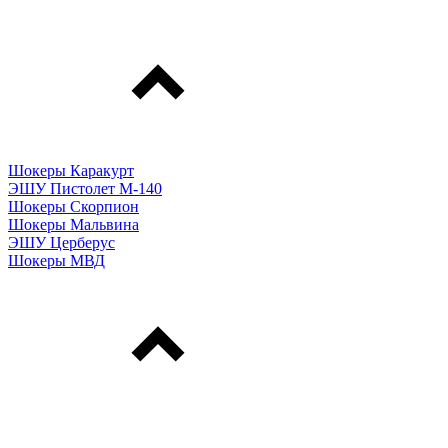
Шокеры Каракурт
ЭШУ Пистолет М-140
Шокеры Скорпион
Шокеры Мальвина
ЭШУ Церберус
Шокеры МВД