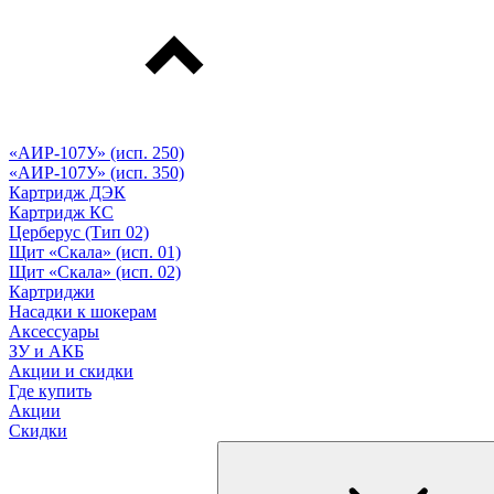
«АИР-107У» (исп. 250)
«АИР-107У» (исп. 350)
Картридж ДЭК
Картридж КС
Церберус (Тип 02)
Щит «Скала» (исп. 01)
Щит «Скала» (исп. 02)
Картриджи
Насадки к шокерам
Аксессуары
ЗУ и АКБ
Акции и скидки
Где купить
Акции
Скидки